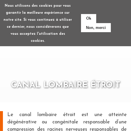
Aller
Nous utilisons des cookies pour vous
au
garantir la meilleure expérience sur
contenu
Ok
notre site. Si vous continuez à utiliser
principal
ce dernier, nous considérerons que
Non, merci
vous acceptez l'utilisation des
cookies.
CANAL LOMBAIRE ÉTROIT
Le canal lombaire étroit est une atteinte
dégénérative ou congénitale responsable d’une
compression des racines nerveuses responsables de