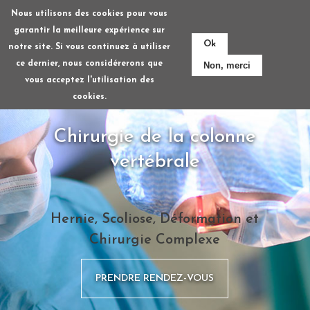
Aller
Nous utilisons des cookies pour vous
au
garantir la meilleure expérience sur
contenu
Ok
notre site. Si vous continuez à utiliser
principal
ce dernier, nous considérerons que
Non, merci
vous acceptez l'utilisation des
cookies.
Chirurgie de la colonne
vertébrale
Hernie, Scoliose, Déformation et
Chirurgie Complexe
PRENDRE RENDEZ-VOUS